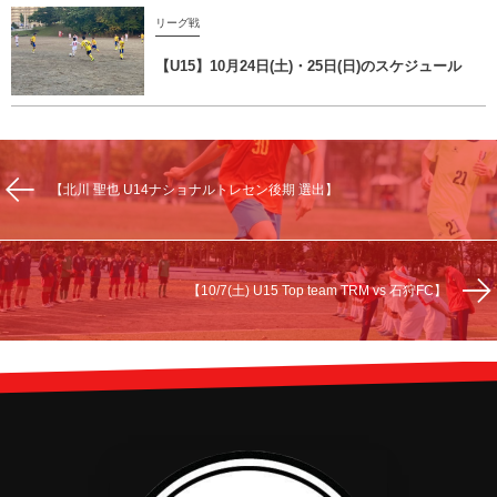
リーグ戦
【U15】10月24日(土)・25日(日)のスケジュール
【北川 聖也 U14ナショナルトレセン後期 選出】
【10/7(土) U15 Top team TRM vs 石狩FC】