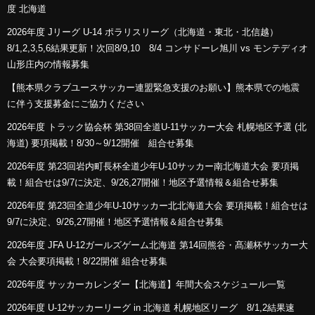
度 北海道
2026年度 Jリーグ U-14 ポラリスリーグ（北海道・東北・北信越）
8/1,2,3,5,6結果更新！次回8/9,10 8/4 コンサドーレ旭川 vs モンテディオ
山形庄内の情報募集
【熊本県クラブユースサッカー連盟緊急支援のお願い】熊本県での地震
に伴う支援募金にご協力ください
2026年度 トラック協会杯 第38回全道U-11サッカー大会 札幌地区予選 (北
海道) 要項掲載！8/30～9/12開催 組合せ募集
2026年度 第23回岩内町長杯全道少年U-10サッカー南北海道大会 要項掲
載！組合せは9/7に決定、9/26,27開催！地区予選情報＆組合せ募集
2026年度 第23回全道少年U-10サッカー北北海道大会 要項掲載！組合せは
9/7に決定、9/26,27開催！地区予選情報＆組合せ募集
2026年度 JFA U-12ガールズゲーム北海道 第14回熊谷・髙瀬杯サッカー大
会 大会要項掲載！8/22開催 組合せ募集
2026年度 サッカーカレンダー【北海道】年間大会スケジュール一覧
2026年度 U-12サッカーリーグ in 北海道 札幌地区リーグ 8/1,2結果速