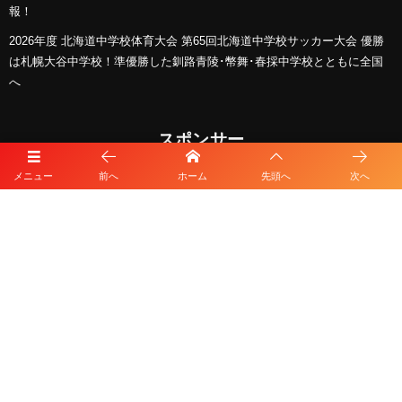
報！
2026年度 北海道中学校体育大会 第65回北海道中学校サッカー大会 優勝
は札幌大谷中学校！準優勝した釧路青陵･幣舞･春採中学校とともに全国
へ
スポンサー
メニュー
前へ
ホーム
先頭へ
次へ