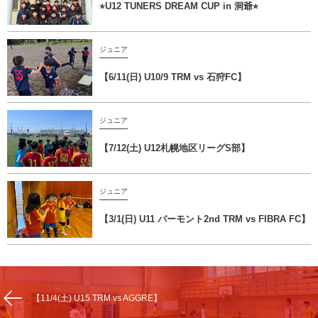
⭐︎U12 TUNERS DREAM CUP in 洞爺⭐︎
ジュニア
【6/11(日) U10/9 TRM vs 石狩FC】
ジュニア
【7/12(土) U12札幌地区リーグS部】
ジュニア
【3/1(日) U11 バーモント2nd TRM vs FIBRA FC】
【11/4(土) U15 TRM vs AGGRE】