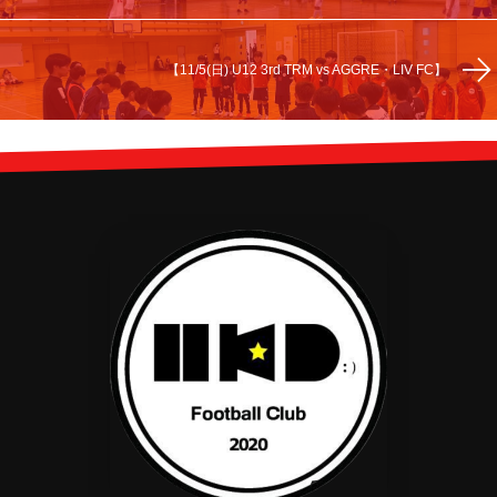
【11/5(日) U12 3rd TRM vs AGGRE・LIV FC】