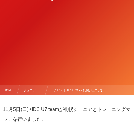
HOME
ジュニア , …
【11/5(日) U7 TRM vs 札幌ジュニア】
11
月
5
日
(
日
)KIDS U7 team
が札幌ジュニアとトレーニングマ
ッチを行いました。