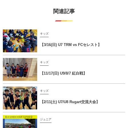
関連記事
キッズ
【3/16(日) U7 TRM vs FCセレスト】
キッズ
【11/17(日) U9/8/7 紅白戦】
キッズ
【2/11(土) U7/U8 Rugart交流大会】
ジュニア