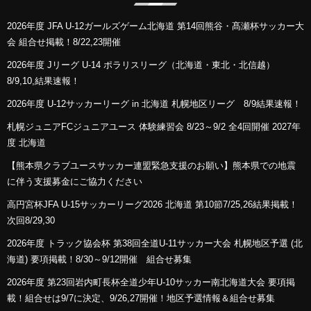
2026年度 JFA U-12ガールズゲーム北海道 第14回熊谷・髙瀬杯サッカー大
会 組合せ掲載！8/22,23開催
2026年度 Jリーグ U-14 ポラリスリーグ（北海道・東北・北信越）
8/9,10,結果速報！
2026年度 U-12サッカーリーグ in 北海道 札幌地区リーグ 8/9結果速報！
札幌ジュニアFCジュニアユース 体験練習会 8/23～9/2 全4回開催 2027年
度 北海道
【熊本県クラブユースサッカー連盟緊急支援のお願い】熊本県での地震
に伴う支援募金にご協力ください
高円宮杯JFA U-15サッカーリーグ2026 北海道 第10節7/25,26結果掲載！
次回8/29,30
2026年度 トラック協会杯 第38回全道U-11サッカー大会 札幌地区予選 (北
海道) 要項掲載！8/30～9/12開催 組合せ募集
2026年度 第23回岩内町長杯全道少年U-10サッカー南北海道大会 要項掲
載！組合せは9/7に決定、9/26,27開催！地区予選情報＆組合せ募集