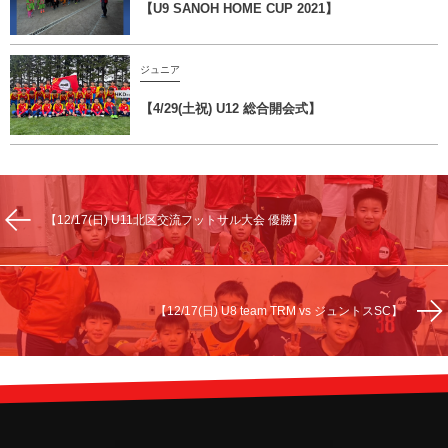
【U9 SANOH HOME CUP 2021】
ジュニア
【4/29(土祝) U12 総合開会式】
【12/17(日) U11北区交流フットサル大会 優勝】
【12/17(日) U8 team TRM vs ジュントスSC】