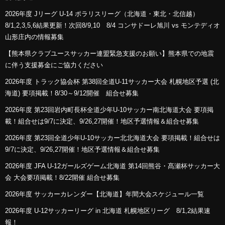
2026年度 Jリーグ U-14 ポラリスリーグ（北海道・東北・北信越）
8/1,2,3,5,6結果更新！次回8/9,10 8/4 コンサドーレ旭川 vs モンテディオ
山形庄内の情報募集
【熊本県クラブユースサッカー連盟緊急支援のお願い】熊本県での地震
に伴う支援募金にご協力ください
2026年度 トラック協会杯 第38回全道U-11サッカー大会 札幌地区予選 (北
海道) 要項掲載！8/30～9/12開催 組合せ募集
2026年度 第23回岩内町長杯全道少年U-10サッカー南北海道大会 要項掲
載！組合せは9/7に決定、9/26,27開催！地区予選情報＆組合せ募集
2026年度 第23回全道少年U-10サッカー北北海道大会 要項掲載！組合せは
9/7に決定、9/26,27開催！地区予選情報＆組合せ募集
2026年度 JFA U-12ガールズゲーム北海道 第14回熊谷・髙瀬杯サッカー大
会 大会要項掲載！8/22開催 組合せ募集
2026年度 サッカーカレンダー【北海道】年間大会スケジュール一覧
2026年度 U-12サッカーリーグ in 北海道 札幌地区リーグ 8/1,2結果速
報！