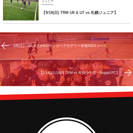
ジュニア
【9/18(日) TRM U8 & U7 vs 札幌ジュニア】
1/6(土)・1/13(土)HKDサッカーアカデミー本校KIDSコース
【1/14(日) U8/9 TRM vs 琴似少年団・Rugart FC】