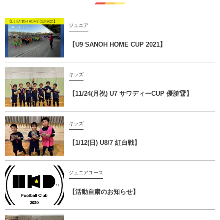
ジュニア
【U9 SANOH HOME CUP 2021】
キッズ
【11/24(月祝) U7 サワディーCUP 優勝🏆】
キッズ
【1/12(日) U8/7 紅白戦】
ジュニアユース
【活動自粛のお知らせ】