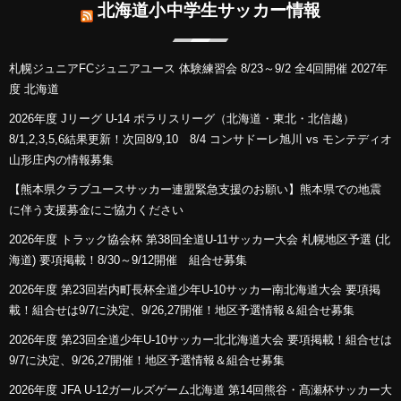
北海道小中学生サッカー情報
札幌ジュニアFCジュニアユース 体験練習会 8/23～9/2 全4回開催 2027年
度 北海道
2026年度 Jリーグ U-14 ポラリスリーグ（北海道・東北・北信越）
8/1,2,3,5,6結果更新！次回8/9,10 8/4 コンサドーレ旭川 vs モンテディオ
山形庄内の情報募集
【熊本県クラブユースサッカー連盟緊急支援のお願い】熊本県での地震
に伴う支援募金にご協力ください
2026年度 トラック協会杯 第38回全道U-11サッカー大会 札幌地区予選 (北
海道) 要項掲載！8/30～9/12開催 組合せ募集
2026年度 第23回岩内町長杯全道少年U-10サッカー南北海道大会 要項掲
載！組合せは9/7に決定、9/26,27開催！地区予選情報＆組合せ募集
2026年度 第23回全道少年U-10サッカー北北海道大会 要項掲載！組合せは
9/7に決定、9/26,27開催！地区予選情報＆組合せ募集
2026年度 JFA U-12ガールズゲーム北海道 第14回熊谷・髙瀬杯サッカー大