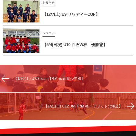
お知らせ
【12/7(土) U9 サワディーCUP】
ジュニア
【5/4(日祝) U10 白石W杯 優勝🏆】
【1/20(土) U7/8 team TRM vs 西岡少年団】
【1/21(日) U12 3rd TRM vs ベアフット北海道】