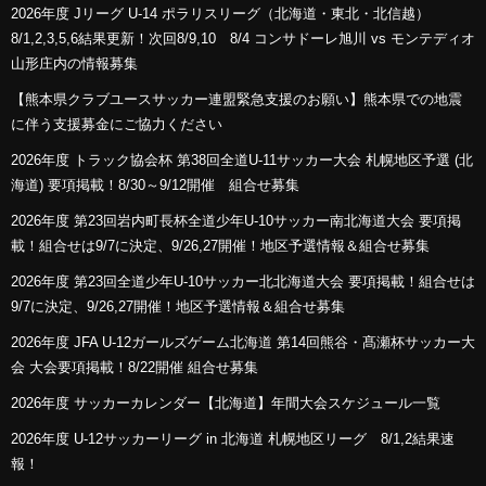
2026年度 Jリーグ U-14 ポラリスリーグ（北海道・東北・北信越）
8/1,2,3,5,6結果更新！次回8/9,10 8/4 コンサドーレ旭川 vs モンテディオ
山形庄内の情報募集
【熊本県クラブユースサッカー連盟緊急支援のお願い】熊本県での地震
に伴う支援募金にご協力ください
2026年度 トラック協会杯 第38回全道U-11サッカー大会 札幌地区予選 (北
海道) 要項掲載！8/30～9/12開催 組合せ募集
2026年度 第23回岩内町長杯全道少年U-10サッカー南北海道大会 要項掲
載！組合せは9/7に決定、9/26,27開催！地区予選情報＆組合せ募集
2026年度 第23回全道少年U-10サッカー北北海道大会 要項掲載！組合せは
9/7に決定、9/26,27開催！地区予選情報＆組合せ募集
2026年度 JFA U-12ガールズゲーム北海道 第14回熊谷・髙瀬杯サッカー大
会 大会要項掲載！8/22開催 組合せ募集
2026年度 サッカーカレンダー【北海道】年間大会スケジュール一覧
2026年度 U-12サッカーリーグ in 北海道 札幌地区リーグ 8/1,2結果速
報！