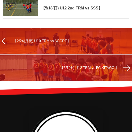
【5/18(日) U12 2nd TRM vs SSS】
【2/24(月祝) U10 TRM vs AGGRE】
【3/1(土) U12 TRM vs FC KITAGO 】