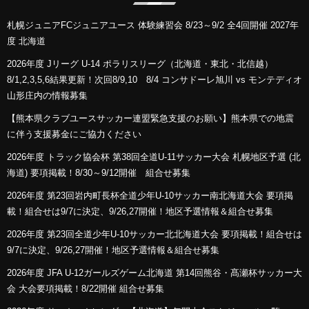
札幌ジュニアFCジュニアユース 体験練習会 8/23～9/2 全4回開催 2027年
度 北海道
2026年度 Jリーグ U-14 ポラリスリーグ（北海道・東北・北信越）
8/1,2,3,5,6結果更新！次回8/9,10 8/4 コンサドーレ旭川 vs モンテディオ
山形庄内の情報募集
【熊本県クラブユースサッカー連盟緊急支援のお願い】熊本県での地震
に伴う支援募金にご協力ください
2026年度 トラック協会杯 第38回全道U-11サッカー大会 札幌地区予選 (北
海道) 要項掲載！8/30～9/12開催 組合せ募集
2026年度 第23回岩内町長杯全道少年U-10サッカー南北海道大会 要項掲
載！組合せは9/7に決定、9/26,27開催！地区予選情報＆組合せ募集
2026年度 第23回全道少年U-10サッカー北北海道大会 要項掲載！組合せは
9/7に決定、9/26,27開催！地区予選情報＆組合せ募集
2026年度 JFA U-12ガールズゲーム北海道 第14回熊谷・髙瀬杯サッカー大
会 大会要項掲載！8/22開催 組合せ募集