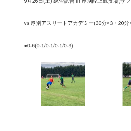
9月26日(土) 練習試合 in 厚別陸上競技場(サ
vs 厚別アスリートアカデミー(30分×3・20分×
●0-6(0-1/0-1/0-1/0-3)