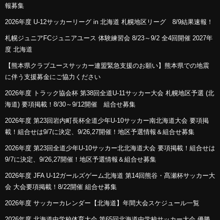
報募集
2026年度 U-12サッカーリーグ in 北海道 札幌地区リーグ 8/9結果速報！
札幌ジュニアFCジュニアユース 体験練習会 8/23～9/2 全4回開催 2027年
度 北海道
【熊本県クラブユースサッカー連盟緊急支援のお願い】熊本県での地震
に伴う支援募金にご協力ください
2026年度 トラック協会杯 第38回全道U-11サッカー大会 札幌地区予選 (北
海道) 要項掲載！8/30～9/12開催 組合せ募集
2026年度 第23回岩内町長杯全道少年U-10サッカー南北海道大会 要項掲
載！組合せは9/7に決定、9/26,27開催！地区予選情報＆組合せ募集
2026年度 第23回全道少年U-10サッカー北北海道大会 要項掲載！組合せは
9/7に決定、9/26,27開催！地区予選情報＆組合せ募集
2026年度 JFA U-12ガールズゲーム北海道 第14回熊谷・髙瀬杯サッカー大
会 大会要項掲載！8/22開催 組合せ募集
2026年度 サッカーカレンダー【北海道】年間大会スケジュール一覧
2026年度 北海道中学校体育大会 第65回北海道中学校サッカー大会 優勝