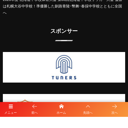
は札幌大谷中学校！準優勝した釧路青陵･幣舞･春採中学校とともに全国
へ
スポンサー
メニュー
前へ
ホーム
先頭へ
次へ