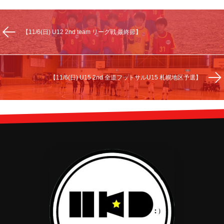
【11/6(日) U12 2nd team リーグ戦 最終節】
【11/6(日) U15 2nd 全道フットサルU15 札幌地区予選】