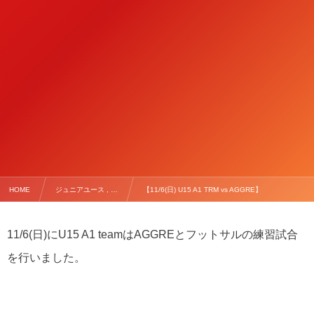
HOME
ジュニアユース , …
【11/6(日) U15 A1 TRM vs AGGRE】
11/6(日)にU15 A1 teamはAGGREとフットサルの練習試合
を行いました。