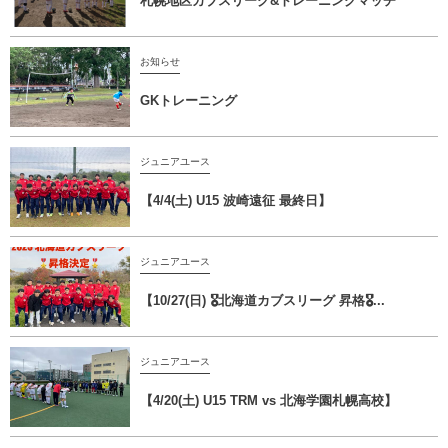
札幌地区カブスリーグ&トレーニングマッチ
お知らせ
GKトレーニング
ジュニアユース
【4/4(土) U15 波崎遠征 最終日】
ジュニアユース
【10/27(日) 🎖️北海道カブスリーグ 昇格🎖...
ジュニアユース
【4/20(土) U15 TRM vs 北海学園札幌高校】