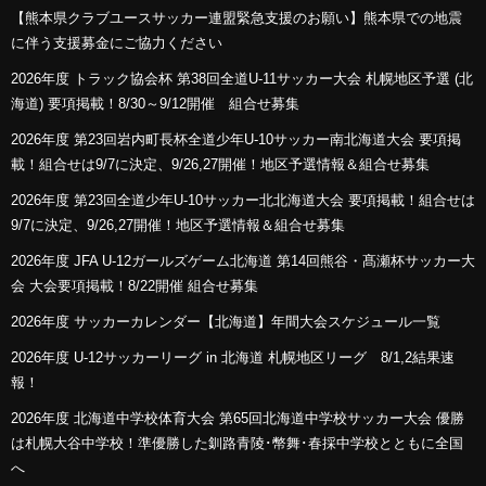
【熊本県クラブユースサッカー連盟緊急支援のお願い】熊本県での地震
に伴う支援募金にご協力ください
2026年度 トラック協会杯 第38回全道U-11サッカー大会 札幌地区予選 (北
海道) 要項掲載！8/30～9/12開催 組合せ募集
2026年度 第23回岩内町長杯全道少年U-10サッカー南北海道大会 要項掲
載！組合せは9/7に決定、9/26,27開催！地区予選情報＆組合せ募集
2026年度 第23回全道少年U-10サッカー北北海道大会 要項掲載！組合せは
9/7に決定、9/26,27開催！地区予選情報＆組合せ募集
2026年度 JFA U-12ガールズゲーム北海道 第14回熊谷・髙瀬杯サッカー大
会 大会要項掲載！8/22開催 組合せ募集
2026年度 サッカーカレンダー【北海道】年間大会スケジュール一覧
2026年度 U-12サッカーリーグ in 北海道 札幌地区リーグ 8/1,2結果速
報！
2026年度 北海道中学校体育大会 第65回北海道中学校サッカー大会 優勝
は札幌大谷中学校！準優勝した釧路青陵･幣舞･春採中学校とともに全国
へ