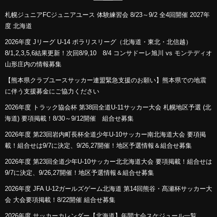
札幌ジュニアFCジュニアユース 体験練習会 8/23～9/2 全4回開催 2027年
度 北海道
2026年度 Jリーグ U-14 ポラリスリーグ（北海道・東北・北信越）
8/1,2,3,5,6結果更新！次回8/9,10 8/4 コンサドーレ旭川 vs モンテディオ
山形庄内の情報募集
【熊本県クラブユースサッカー連盟緊急支援のお願い】熊本県での地震
に伴う支援募金にご協力ください
2026年度 トラック協会杯 第38回全道U-11サッカー大会 札幌地区予選 (北
海道) 要項掲載！8/30～9/12開催 組合せ募集
2026年度 第23回岩内町長杯全道少年U-10サッカー南北海道大会 要項掲
載！組合せは9/7に決定、9/26,27開催！地区予選情報＆組合せ募集
2026年度 第23回全道少年U-10サッカー北北海道大会 要項掲載！組合せは
9/7に決定、9/26,27開催！地区予選情報＆組合せ募集
2026年度 JFA U-12ガールズゲーム北海道 第14回熊谷・髙瀬杯サッカー大
会 大会要項掲載！8/22開催 組合せ募集
2026年度 サッカーカレンダー【北海道】年間大会スケジュール一覧