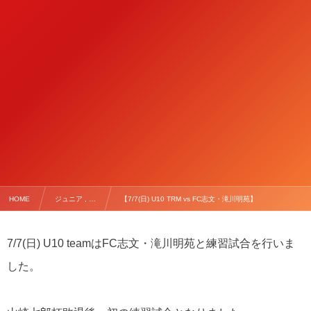
HOME
ジュニア , …
【7/7(日) U10 TRM vs FC志文・滝川明苑】
7/7(日) U10 teamはFC志文・滝川明苑と練習試合を行いま
した。