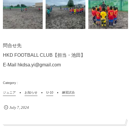
問合せ先
HKD FOOTBALL CLUB【担当・池田】
E-Mail hkdsa.yi@gmail.com
ジュニア
お知らせ
U-10
練習試合
July
7
,
2024