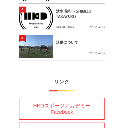
4
清水 隆行（SHIMIZU
TAKAYUKI）
Aug 25, 2022
19872 views
5
活動について
19324 views
リンク
HKDスポーツアカデミー
Facebook