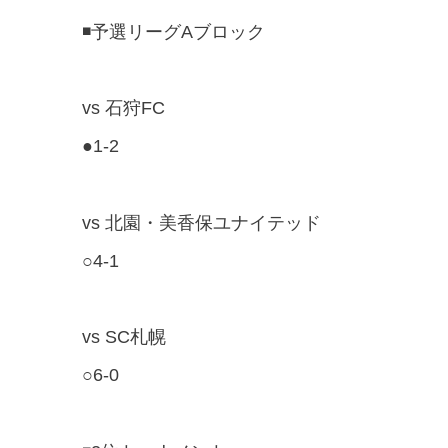
◾️予選リーグAブロック
vs 石狩FC
●1-2
vs 北園・美香保ユナイテッド
○4-1
vs SC札幌
○6-0