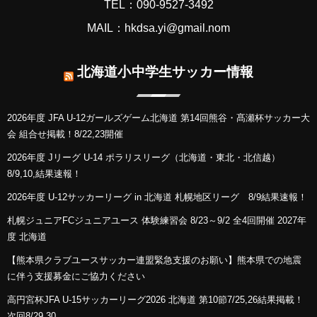
TEL：090-9527-3492
MAIL：hkdsa.yi@gmail.nom
北海道小中学生サッカー情報
2026年度 JFA U-12ガールズゲーム北海道 第14回熊谷・髙瀬杯サッカー大
会 組合せ掲載！8/22,23開催
2026年度 Jリーグ U-14 ポラリスリーグ（北海道・東北・北信越）
8/9,10,結果速報！
2026年度 U-12サッカーリーグ in 北海道 札幌地区リーグ 8/9結果速報！
札幌ジュニアFCジュニアユース 体験練習会 8/23～9/2 全4回開催 2027年
度 北海道
【熊本県クラブユースサッカー連盟緊急支援のお願い】熊本県での地震
に伴う支援募金にご協力ください
高円宮杯JFA U-15サッカーリーグ2026 北海道 第10節7/25,26結果掲載！
次回8/29,30