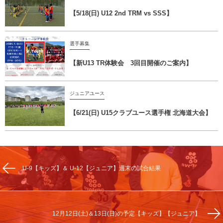
【5/18(日) U12 2nd TRM vs SSS】
選手募集
【新U13 TR体験会 3回目開催のご案内】
ジュニアユース
【6/21(日) U15クラブユース選手権 北海道大会】
U-9【キッズ】＆ U-12【ジュニア】週末の試合結果
12月12日(土)＆13日(日)の予定【キッズ】【ジュニア】