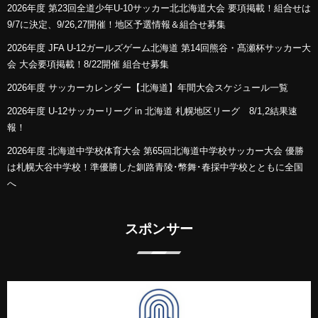
2026年度 第23回全道少年U-10サッカー北北海道大会 要項掲載！組合せは
9/7に決定、9/26,27開催！地区予選情報＆組合せ募集
2026年度 JFA U-12ガールズゲーム北海道 第14回熊谷・髙瀬杯サッカー大
会 大会要項掲載！8/22開催 組合せ募集
2026年度 サッカーカレンダー【北海道】年間大会スケジュール一覧
2026年度 U-12サッカーリーグ in 北海道 札幌地区リーグ 8/1,2結果速
報！
2026年度 北海道中学校体育大会 第65回北海道中学校サッカー大会 優勝
は札幌大谷中学校！準優勝した釧路青陵･幣舞･春採中学校とともに全国
へ
スポンサー