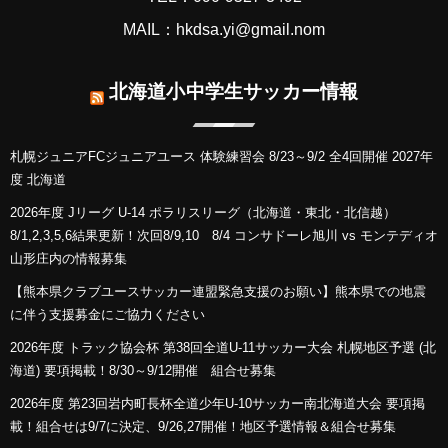
MAIL：hkdsa.yi@gmail.nom
北海道小中学生サッカー情報
札幌ジュニアFCジュニアユース 体験練習会 8/23～9/2 全4回開催 2027年
度 北海道
2026年度 Jリーグ U-14 ポラリスリーグ（北海道・東北・北信越）
8/1,2,3,5,6結果更新！次回8/9,10 8/4 コンサドーレ旭川 vs モンテディオ
山形庄内の情報募集
【熊本県クラブユースサッカー連盟緊急支援のお願い】熊本県での地震
に伴う支援募金にご協力ください
2026年度 トラック協会杯 第38回全道U-11サッカー大会 札幌地区予選 (北
海道) 要項掲載！8/30～9/12開催 組合せ募集
2026年度 第23回岩内町長杯全道少年U-10サッカー南北海道大会 要項掲
載！組合せは9/7に決定、9/26,27開催！地区予選情報＆組合せ募集