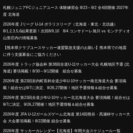
札幌ジュニアFCジュニアユース 体験練習会 8/23～9/2 全4回開催 2027年
度 北海道
2026年度 Jリーグ U-14 ポラリスリーグ（北海道・東北・北信越）
8/1,2,3,5,6結果更新！次回8/9,10 8/4 コンサドーレ旭川 vs モンテディオ
山形庄内の情報募集
【熊本県クラブユースサッカー連盟緊急支援のお願い】熊本県での地震
に伴う支援募金にご協力ください
2026年度 トラック協会杯 第38回全道U-11サッカー大会 札幌地区予選 (北
海道) 要項掲載！8/30～9/12開催 組合せ募集
2026年度 第23回岩内町長杯全道少年U-10サッカー南北海道大会 要項掲
載！組合せは9/7に決定、9/26,27開催！地区予選情報＆組合せ募集
2026年度 第23回全道少年U-10サッカー北北海道大会 要項掲載！組合せは
9/7に決定、9/26,27開催！地区予選情報＆組合せ募集
2026年度 JFA U-12ガールズゲーム北海道 第14回熊谷・髙瀬杯サッカー大
会 大会要項掲載！8/22開催 組合せ募集
2026年度 サッカーカレンダー【北海道】年間大会スケジュール一覧