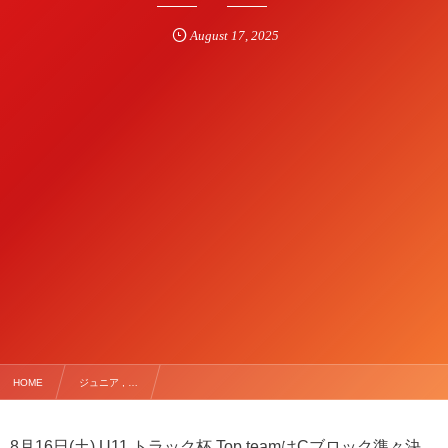
August
17
,
2025
HOME
ジュニア , …
【8/16(土) U11トラック杯 札幌地区予選Cブロック】
8月16日(土) U11 トラック杯 Top teamはCブロック準々決