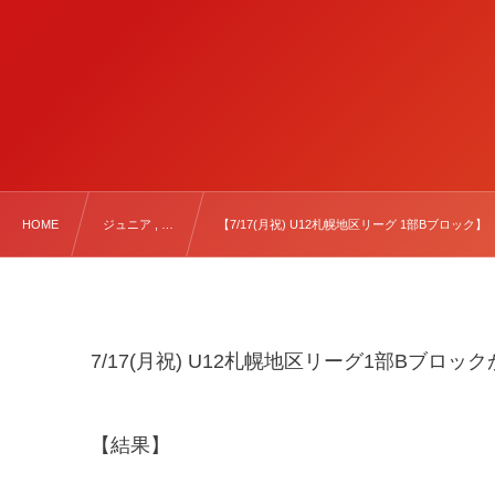
HOME
ジュニア , …
【7/17(月祝) U12札幌地区リーグ 1部Bブロック】
7/17(
月祝
) U12
札幌地区リーグ
1
部
B
ブロック
【結果】