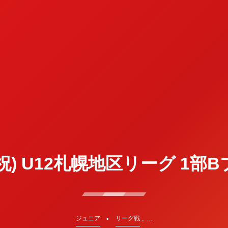
(月祝) U12札幌地区リーグ 1部
, …
ジュニア
リーグ戦