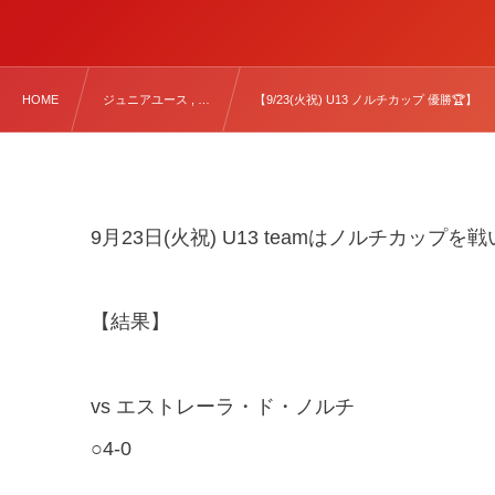
HOME
ジュニアユース , …
【9/23(火祝) U13 ノルチカップ 優勝🏆】
9月23日(火祝) U13 teamはノルチカップを
【結果】
vs エストレーラ・ド・ノルチ
○4-0