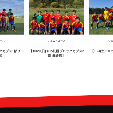
ース
ジュニアユース
ジ
ックカブス1部リー
【10/20(日) U15札幌ブロックカブス2
【10/4(土) 
節】
部 最終節】