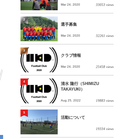
Mar 24, 2020
33053 views
2
選手募集
Mar 24, 2020
32261 views
3
クラブ情報
Mar 24, 2020
25458 views
4
清水 隆行（SHIMIZU
TAKAYUKI）
Aug 25, 2022
19883 views
5
活動について
19334 views