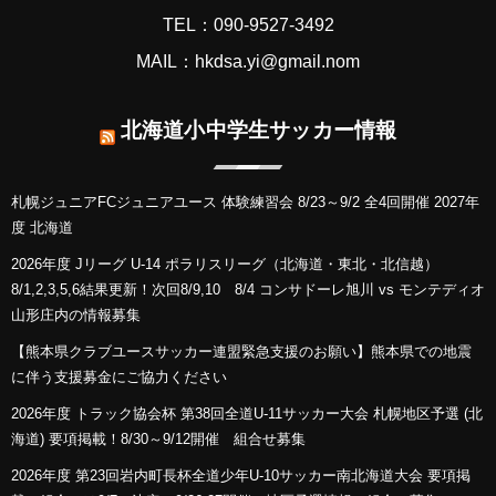
TEL：090-9527-3492
MAIL：hkdsa.yi@gmail.nom
北海道小中学生サッカー情報
札幌ジュニアFCジュニアユース 体験練習会 8/23～9/2 全4回開催 2027年
度 北海道
2026年度 Jリーグ U-14 ポラリスリーグ（北海道・東北・北信越）
8/1,2,3,5,6結果更新！次回8/9,10 8/4 コンサドーレ旭川 vs モンテディオ
山形庄内の情報募集
【熊本県クラブユースサッカー連盟緊急支援のお願い】熊本県での地震
に伴う支援募金にご協力ください
2026年度 トラック協会杯 第38回全道U-11サッカー大会 札幌地区予選 (北
海道) 要項掲載！8/30～9/12開催 組合せ募集
2026年度 第23回岩内町長杯全道少年U-10サッカー南北海道大会 要項掲