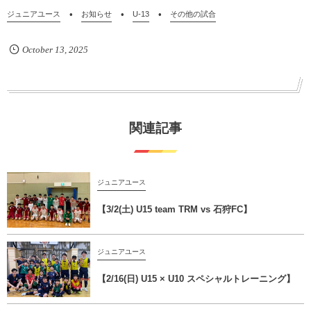
ジュニアユース
お知らせ
U-13
その他の試合
October
13
,
2025
関連記事
ジュニアユース
【3/2(土) U15 team TRM vs 石狩FC】
ジュニアユース
【2/16(日) U15 × U10 スペシャルトレーニング】