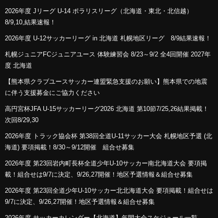
2026年度 Jリーグ U-14 ポラリスリーグ（北海道・東北・北信越）
8/9,10,結果速報！
2026年度 U-12サッカーリーグ in 北海道 札幌地区リーグ 8/9結果速報！
札幌ジュニアFCジュニアユース 体験練習会 8/23～9/2 全4回開催 2027年
度 北海道
【熊本県クラブユースサッカー連盟緊急支援のお願い】熊本県での地震
に伴う支援募金にご協力ください
高円宮杯JFA U-15サッカーリーグ2026 北海道 第10節7/25,26結果掲載！
次回8/29,30
2026年度 トラック協会杯 第38回全道U-11サッカー大会 札幌地区予選 (北
海道) 要項掲載！8/30～9/12開催 組合せ募集
2026年度 第23回岩内町長杯全道少年U-10サッカー南北海道大会 要項掲
載！組合せは9/7に決定、9/26,27開催！地区予選情報＆組合せ募集
2026年度 第23回全道少年U-10サッカー北北海道大会 要項掲載！組合せは
9/7に決定、9/26,27開催！地区予選情報＆組合せ募集
2026年度 サッカーカレンダー【北海道】年間大会スケジュール一覧