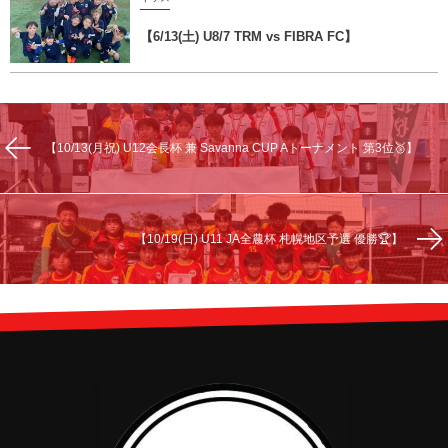
【6/13(土) U8/7 TRM vs FIBRA FC】
【10/13(月祝) U12会長杯 兼 Savanna CUP Aトーナメント 第3位🥉】
【10/19(日) U11 JA全農杯 札幌地区予選 優勝🏆】