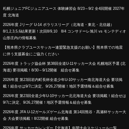
札幌ジュニアFCジュニアユース 体験練習会 8/23～9/2 全4回開催 2027年
度 北海道
2026年度 Jリーグ U-14 ポラリスリーグ（北海道・東北・北信越）
8/1,2,3,5,6結果更新！次回8/9,10 8/4 コンサドーレ旭川 vs モンテディオ
山形庄内の情報募集
【熊本県クラブユースサッカー連盟緊急支援のお願い】熊本県での地震
に伴う支援募金にご協力ください
2026年度 トラック協会杯 第38回全道U-11サッカー大会 札幌地区予選 (北
海道) 要項掲載！8/30～9/12開催 組合せ募集
2026年度 第23回岩内町長杯全道少年U-10サッカー南北海道大会 要項掲
載！組合せは9/7に決定、9/26,27開催！地区予選情報＆組合せ募集
2026年度 第23回全道少年U-10サッカー北北海道大会 要項掲載！組合せは
9/7に決定、9/26,27開催！地区予選情報＆組合せ募集
2026年度 JFA U-12ガールズゲーム北海道 第14回熊谷・髙瀬杯サッカー大
会 大会要項掲載！8/22開催 組合せ募集
2026年度 サッカーカレンダー【北海道】年間大会スケジュール一覧