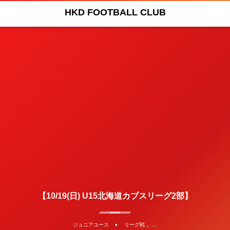
HKD FOOTBALL CLUB
【10/19(日) U15北海道カブスリーグ2部】
, …
ジュニアユース
リーグ戦