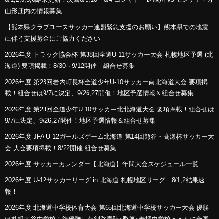
山形庄内の情報募集
【熊本県クラブユースサッカー連盟緊急支援のお願い】熊本県での地震
に伴う支援募金にご協力ください
2026年度 トラック協会杯 第38回全道U-11サッカー大会 札幌地区予選 (北
海道) 要項掲載！8/30～9/12開催 組合せ募集
2026年度 第23回岩内町長杯全道少年U-10サッカー南北海道大会 要項掲
載！組合せは9/7に決定、9/26,27開催！地区予選情報＆組合せ募集
2026年度 第23回全道少年U-10サッカー北北海道大会 要項掲載！組合せは
9/7に決定、9/26,27開催！地区予選情報＆組合せ募集
2026年度 JFA U-12ガールズゲーム北海道 第14回熊谷・髙瀬杯サッカー大
会 大会要項掲載！8/22開催 組合せ募集
2026年度 サッカーカレンダー【北海道】年間大会スケジュール一覧
2026年度 U-12サッカーリーグ in 北海道 札幌地区リーグ 8/1,2結果速
報！
2026年度 北海道中学校体育大会 第65回北海道中学校サッカー大会 優勝
は札幌大谷中学校！準優勝した釧路青陵･幣舞･春採中学校とともに全国