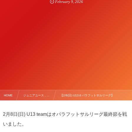
February
9
,
2026
HOME
ジュニアユース , …
【2/8(日) U13オバラフットサルリーグ】
2月8日(日) U13 teamはオバラフットサルリーグ最終節を戦
いました。