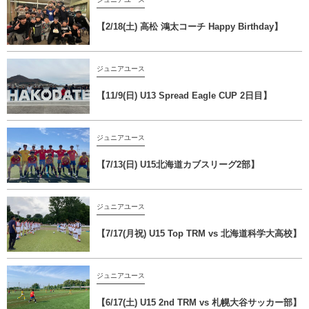
【2/18(土) 高松 鴻太コーチ Happy Birthday】
ジュニアユース
【11/9(日) U13 Spread Eagle CUP 2日目】
ジュニアユース
【7/13(日) U15北海道カブスリーグ2部】
ジュニアユース
【7/17(月祝) U15 Top TRM vs 北海道科学大高校】
ジュニアユース
【6/17(土) U15 2nd TRM vs 札幌大谷サッカー部】