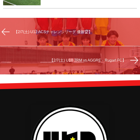
【2/7(土) U12 ACSチャレンジリーグ 優勝🏆】
【2/7(土) U10 TRM vs AGGRE・Rugart FC】