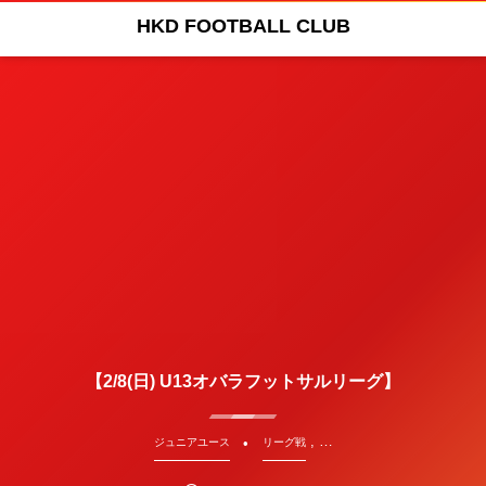
HKD FOOTBALL CLUB
【2/8(日) U13オバラフットサルリーグ】
, …
ジュニアユース
リーグ戦