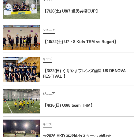
【7/20(土) U8/7 道民共済CUP】
ジュニア
【10/22(土) U7・8 Kids TRM vs Rugart】
キッズ
【3/22(日) くりやまフレンズ歯科 U8 DENOVA
FESTIVAL 】
ジュニア
【4/16(日) U9/8 team TRM】
キッズ
☆2026 HKD 本校kidsスクール 始動☆