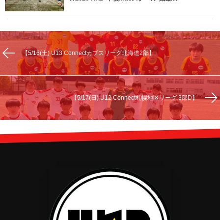
【5/16(土) U13 Connectカブスリーグ北海道2部】
【5/17(日) U12 Connect札幌地区リーグ 3部D】