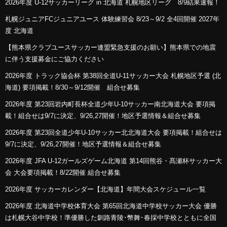
2026年度 U-12サッカーリーグ in 北海道 札幌地区リーグ 8/9結果速報！
札幌ジュニアFCジュニアユース 体験練習会 8/23～9/2 全4回開催 2027年
度 北海道
【熊本県クラブユースサッカー連盟緊急支援のお願い】熊本県での地震
に伴う支援募金にご協力ください
2026年度 トラック協会杯 第38回全道U-11サッカー大会 札幌地区予選 (北
海道) 要項掲載！8/30～9/12開催 組合せ募集
2026年度 第23回岩内町長杯全道少年U-10サッカー南北海道大会 要項掲
載！組合せは9/7に決定、9/26,27開催！地区予選情報＆組合せ募集
2026年度 第23回全道少年U-10サッカー北北海道大会 要項掲載！組合せは
9/7に決定、9/26,27開催！地区予選情報＆組合せ募集
2026年度 JFA U-12ガールズゲーム北海道 第14回熊谷・髙瀬杯サッカー大
会 大会要項掲載！8/22開催 組合せ募集
2026年度 サッカーカレンダー【北海道】年間大会スケジュール一覧
2026年度 北海道中学校体育大会 第65回北海道中学校サッカー大会 優勝
は札幌大谷中学校！準優勝した釧路青陵･幣舞･春採中学校とともに全国