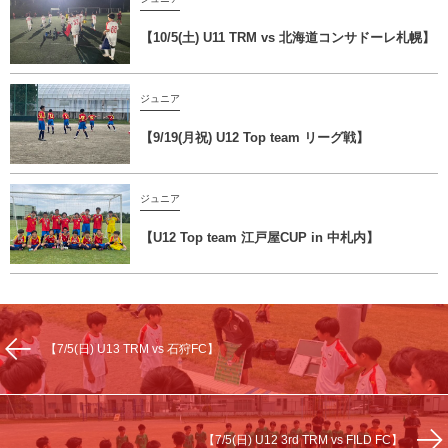
【10/5(土) U11 TRM vs 北海道コンサドーレ札幌】
ジュニア
【9/19(月祝) U12 Top team リーグ戦】
ジュニア
【U12 Top team 江戸屋CUP in 中札内】
【7/5(日) U13 TRM vs 石狩FC】
【7/5(日) U12 3rd TRM vs FILD FC】