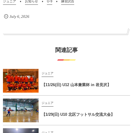
ジュニア
お知らせ
U-9
練習試合
July
6
,
2026
関連記事
ジュニア
【11/26(日) U12 山本兼業杯 in 岩見沢】
ジュニア
【1/29(日) U10 北区フットサル交流大会】
ジュニア