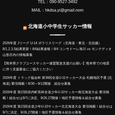
TEL：090-9527-3492
MAIL：hkdsa.yi@gmail.nom
北海道小中学生サッカー情報
2026年度 Jリーグ U-14 ポラリスリーグ（北海道・東北・北信越）
8/1,2,3,5結果更新！8/6結果速報！8/4 コンサドーレ旭川 vs モンテディオ
山形庄内の情報募集
【熊本県クラブユースサッカー連盟緊急支援のお願い】熊本県での地震
に伴う支援募金にご協力ください
2026年度 トラック協会杯 第38回全道U-11サッカー大会 札幌地区予選 (北
海道) 要項掲載！8/30～9/12開催 組合せ募集
2026年度 第23回岩内町長杯全道少年U-10サッカー南北海道大会 要項掲
載！組合せは9/7に決定、9/26,27開催！地区予選情報＆組合せ募集
2026年度 第23回全道少年U-10サッカー北北海道大会 要項掲載！組合せは
9/7に決定、9/26,27開催！地区予選情報＆組合せ募集