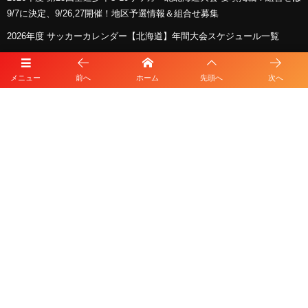
9/7に決定、9/26,27開催！地区予選情報＆組合せ募集
2026年度 サッカーカレンダー【北海道】年間大会スケジュール一覧
スポンサー
メニュー
前へ
ホーム
先頭へ
次へ