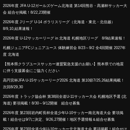
2026年度 JFA U-12ガールズゲーム北海道 第14回熊谷・髙瀬杯サッカー大
会 組合せ掲載！8/22,23開催
2026年度 Jリーグ U-14 ポラリスリーグ（北海道・東北・北信越）
8/9,10,結果速報！
2026年度 U-12サッカーリーグ in 北海道 札幌地区リーグ 8/9結果速報！
札幌ジュニアFCジュニアユース 体験練習会 8/23～9/2 全4回開催 2027年
度 北海道
【熊本県クラブユースサッカー連盟緊急支援のお願い】熊本県での地震
に伴う支援募金にご協力ください
高円宮杯JFA U-15サッカーリーグ2026 北海道 第10節7/25,26結果掲載！
次回8/29,30
2026年度 トラック協会杯 第38回全道U-11サッカー大会 札幌地区予選 (北
海道) 要項掲載！8/30～9/12開催 組合せ募集
2026年度 第23回岩内町長杯全道少年U-10サッカー南北海道大会 要項掲
載！組合せは9/7に決定、9/26,27開催！地区予選情報＆組合せ募集
2026年度 第23回全道少年U-10サッカー北北海道大会 要項掲載！組合せは