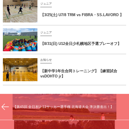
ジュニア
【3/25(土) U7/8 TRM vs FIBRA・SS.LAVORO 】
ジュニア
【8/31(日) U12全日少札幌地区予選プレーオフ】
お知らせ
【新中学1年生合同トレーニング】【練習試合
vsDOHTO jr】
【第45回 全日本U-12サッカー選手権 北海道大会 準決勝進出！】