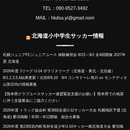
TEL：090-9527-3492
MAIL：hkdsa.yi@gmail.nom
北海道小中学生サッカー情報
札幌ジュニアFCジュニアユース 体験練習会 8/23～9/2 全4回開催 2027年
度 北海道
2026年度 Jリーグ U-14 ポラリスリーグ（北海道・東北・北信越）
8/1,2,3,5,6結果更新！次回8/9,10 8/4 コンサドーレ旭川 vs モンテディオ
山形庄内の情報募集
【熊本県クラブユースサッカー連盟緊急支援のお願い】熊本県での地震
に伴う支援募金にご協力ください
2026年度 トラック協会杯 第38回全道U-11サッカー大会 札幌地区予選 (北
海道) 要項掲載！8/30～9/12開催 組合せ募集
2026年度 第23回岩内町長杯全道少年U-10サッカー南北海道大会 要項掲