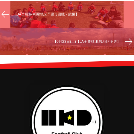
【JA全農杯 札幌地区予選 3回戦・結果】
10月23日(土)【JA全農杯 札幌地区予選】