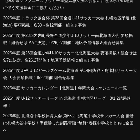
【熊本県クラブユースサッカー連盟緊急支援のお願い】熊本県での地震
に伴う支援募金にご協力ください
2026年度 トラック協会杯 第38回全道U-11サッカー大会 札幌地区予選 (北
海道) 要項掲載！8/30～9/12開催 組合せ募集
2026年度 第23回岩内町長杯全道少年U-10サッカー南北海道大会 要項掲
載！組合せは9/7に決定、9/26,27開催！地区予選情報＆組合せ募集
2026年度 第23回全道少年U-10サッカー北北海道大会 要項掲載！組合せは
9/7に決定、9/26,27開催！地区予選情報＆組合せ募集
2026年度 JFA U-12ガールズゲーム北海道 第14回熊谷・髙瀬杯サッカー大
会 大会要項掲載！8/22開催 組合せ募集
2026年度 サッカーカレンダー【北海道】年間大会スケジュール一覧
2026年度 U-12サッカーリーグ in 北海道 札幌地区リーグ 8/1,2結果速
報！
2026年度 北海道中学校体育大会 第65回北海道中学校サッカー大会 優勝
は札幌大谷中学校！準優勝した釧路青陵･幣舞･春採中学校とともに全国
へ