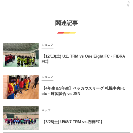
関連記事
ジュニア
【12/13(土) U11 TRM vs One Eight FC・FIBRA
FC】
ジュニア
【4年生＆5年生】ベッカウスリーグ 札幌中央FC
etc・練習試合 vs JSN
キッズ
【3/28(土) U9/8/7 TRM vs 石狩FC】