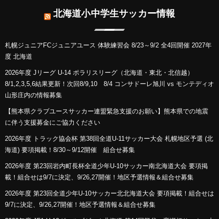
北海道小中学生サッカー情報
札幌ジュニアFCジュニアユース 体験練習会 8/23～9/2 全4回開催 2027年
度 北海道
2026年度 Jリーグ U-14 ポラリスリーグ（北海道・東北・北信越）
8/1,2,3,5,6結果更新！次回8/9,10 8/4 コンサドーレ旭川 vs モンテディオ
山形庄内の情報募集
【熊本県クラブユースサッカー連盟緊急支援のお願い】熊本県での地震
に伴う支援募金にご協力ください
2026年度 トラック協会杯 第38回全道U-11サッカー大会 札幌地区予選 (北
海道) 要項掲載！8/30～9/12開催 組合せ募集
2026年度 第23回岩内町長杯全道少年U-10サッカー南北海道大会 要項掲
載！組合せは9/7に決定、9/26,27開催！地区予選情報＆組合せ募集
2026年度 第23回全道少年U-10サッカー北北海道大会 要項掲載！組合せは
9/7に決定、9/26,27開催！地区予選情報＆組合せ募集