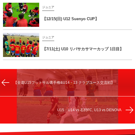
ジュニア
【12/15(日) U12 Suenyo CUP】
ジュニア
【7/11(土) U10 リバサカサマーカップ 1日目】
【全道U15フットサル選手権&U14・13 クラブユース交流戦】
U15・U14 vs 石狩FC, U13 vs DENOVA