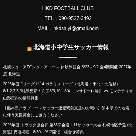
HKD FOOTBALL CLUB
TEL：090-9527-3492
MAIL：hkdsa.yi@gmail.nom
北海道小中学生サッカー情報
札幌ジュニアFCジュニアユース 体験練習会 8/23～9/2 全4回開催 2027年
度 北海道
2026年度 Jリーグ U-14 ポラリスリーグ（北海道・東北・北信越）
8/1,2,3,5,6結果更新！次回8/9,10 8/4 コンサドーレ旭川 vs モンテディオ
山形庄内の情報募集
【熊本県クラブユースサッカー連盟緊急支援のお願い】熊本県での地震
に伴う支援募金にご協力ください
2026年度 トラック協会杯 第38回全道U-11サッカー大会 札幌地区予選 (北
海道) 要項掲載！8/30～9/12開催 組合せ募集