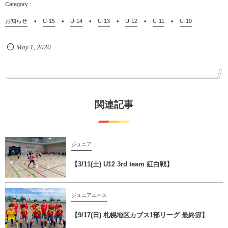
お知らせ
U-15
U-14
U-13
U-12
U-11
U-10
May
1
,
2020
関連記事
ジュニア
【3/11(土) U12 3rd team 紅白戦】
ジュニアユース
【9/17(日) 札幌地区カブス1部リーグ 最終節】