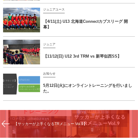
ジュニアユース
【4/11(土) U13 北海道Connectカブスリーグ 開
幕】
ジュニア
【11/12(日) U12 3rd TRM vs 新琴似西SS】
お知らせ
5月12日(火)にオンライントレーニングを行いまし
た。
【サッカーが上手くなるTRメニュー Vol.9】