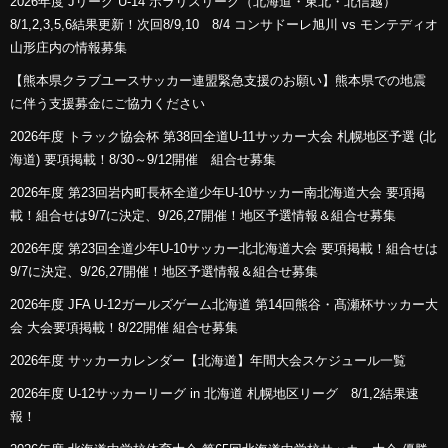
2026年度 Jリーグ U-14 ポラリスリーグ（北海道・東北・北信越）
8/1,2,3,5,6結果更新！次回8/9,10 8/4 コンサドーレ旭川 vs モンテディオ
山形庄内の情報募集
【熊本県クラブユースサッカー連盟緊急支援のお願い】熊本県での地震
に伴う支援募金にご協力ください
2026年度 トラック協会杯 第38回全道U-11サッカー大会 札幌地区予選 (北
海道) 要項掲載！8/30～9/12開催 組合せ募集
2026年度 第23回岩内町長杯全道少年U-10サッカー南北海道大会 要項掲
載！組合せは9/7に決定、9/26,27開催！地区予選情報＆組合せ募集
2026年度 第23回全道少年U-10サッカー北北海道大会 要項掲載！組合せは
9/7に決定、9/26,27開催！地区予選情報＆組合せ募集
2026年度 JFA U-12ガールズゲーム北海道 第14回熊谷・髙瀬杯サッカー大
会 大会要項掲載！8/22開催 組合せ募集
2026年度 サッカーカレンダー【北海道】年間大会スケジュール一覧
2026年度 U-12サッカーリーグ in 北海道 札幌地区リーグ 8/1,2結果速
報！