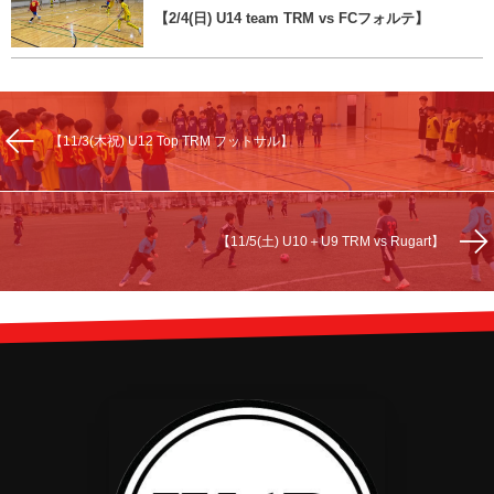
【2/4(日) U14 team TRM vs FCフォルテ】
【11/3(木祝) U12 Top TRM フットサル】
【11/5(土) U10＋U9 TRM vs Rugart】