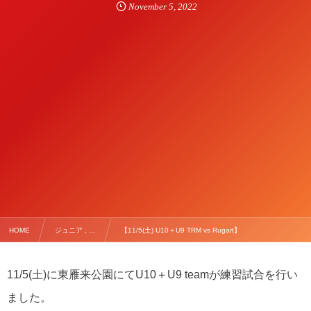
November
5
,
2022
HOME
ジュニア , …
【11/5(土) U10＋U9 TRM vs Rugart】
11/5(土)に東雁来公園にてU10＋U9 teamが練習試合を行い
ました。