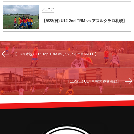
ジュニア
【5/28(日) U12 2nd TRM vs アスルクラロ札幌】
【11/3(木祝) U15 Top TRM vs アンフィニMAKI FC】
【11/5(土) U14 札幌大谷交流戦】