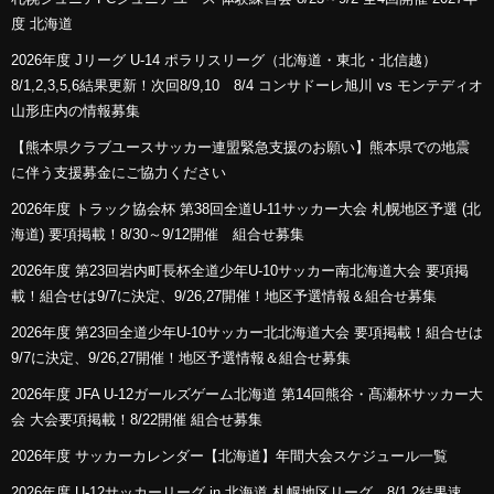
度 北海道
2026年度 Jリーグ U-14 ポラリスリーグ（北海道・東北・北信越）
8/1,2,3,5,6結果更新！次回8/9,10 8/4 コンサドーレ旭川 vs モンテディオ
山形庄内の情報募集
【熊本県クラブユースサッカー連盟緊急支援のお願い】熊本県での地震
に伴う支援募金にご協力ください
2026年度 トラック協会杯 第38回全道U-11サッカー大会 札幌地区予選 (北
海道) 要項掲載！8/30～9/12開催 組合せ募集
2026年度 第23回岩内町長杯全道少年U-10サッカー南北海道大会 要項掲
載！組合せは9/7に決定、9/26,27開催！地区予選情報＆組合せ募集
2026年度 第23回全道少年U-10サッカー北北海道大会 要項掲載！組合せは
9/7に決定、9/26,27開催！地区予選情報＆組合せ募集
2026年度 JFA U-12ガールズゲーム北海道 第14回熊谷・髙瀬杯サッカー大
会 大会要項掲載！8/22開催 組合せ募集
2026年度 サッカーカレンダー【北海道】年間大会スケジュール一覧
2026年度 U-12サッカーリーグ in 北海道 札幌地区リーグ 8/1,2結果速