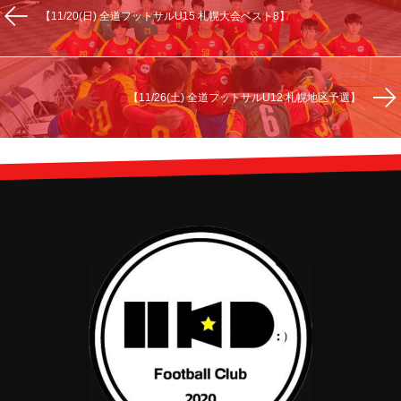
【11/20(日) 全道フットサルU15 札幌大会ベスト8】
【11/26(土) 全道フットサルU12 札幌地区予選】