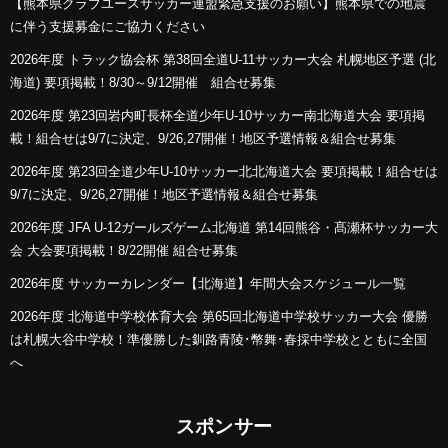
【熊本県クラブユースサッカー連盟緊急支援のお願い】熊本県での地震
に伴う支援募金にご協力ください
2026年度 トラック協会杯 第38回全道U-11サッカー大会 札幌地区予選 (北
海道) 要項掲載！8/30～9/12開催 組合せ募集
2026年度 第23回岩内町長杯全道少年U-10サッカー南北海道大会 要項掲
載！組合せは9/7に決定、9/26,27開催！地区予選情報＆組合せ募集
2026年度 第23回全道少年U-10サッカー北北海道大会 要項掲載！組合せは
9/7に決定、9/26,27開催！地区予選情報＆組合せ募集
2026年度 JFA U-12ガールズゲーム北海道 第14回熊谷・髙瀬杯サッカー大
会 大会要項掲載！8/22開催 組合せ募集
2026年度 サッカーカレンダー【北海道】年間大会スケジュール一覧
2026年度 北海道中学校体育大会 第65回北海道中学校サッカー大会 優勝
は札幌大谷中学校！準優勝した釧路青陵･幣舞･春採中学校とともに全国
へ
スポンサー