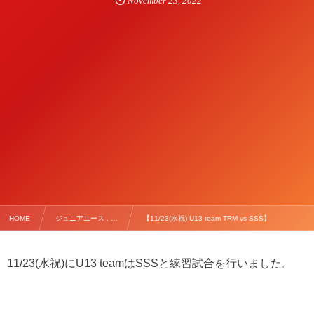
November
23
,
2022
HOME
ジュニアユース , …
【11/23(水祝) U13 team TRM vs SSS】
11/23(水祝)にU13 teamはSSSと練習試合を行いました。