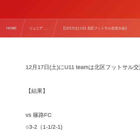
HOME
ジュニア , …
【12/17(土) U11 北区フットサル交流大会】
12月17日(土)にU11 teamは北区フット
【結果】
vs 篠路FC
○3-2（1-1/2-1)