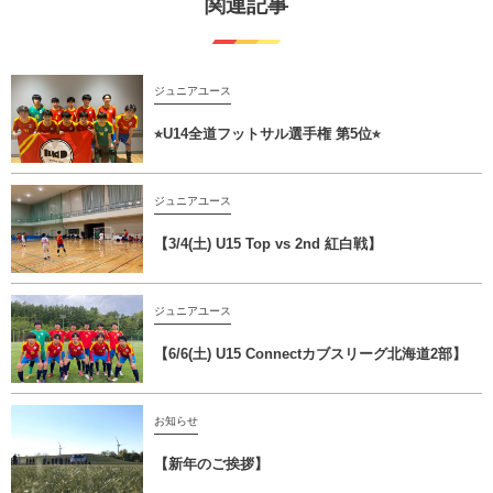
関連記事
ジュニアユース
⭐︎U14全道フットサル選手権 第5位⭐︎
ジュニアユース
【3/4(土) U15 Top vs 2nd 紅白戦】
ジュニアユース
【6/6(土) U15 Connectカブスリーグ北海道2部】
お知らせ
【新年のご挨拶】