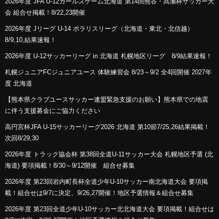
2026年度 JFA U-12ガールズゲーム北海道 第14回熊谷・髙瀬杯サッカー大
会 組合せ掲載！8/22,23開催
2026年度 Jリーグ U-14 ポラリスリーグ（北海道・東北・北信越）
8/9,10,結果速報！
2026年度 U-12サッカーリーグ in 北海道 札幌地区リーグ 8/9結果速報！
札幌ジュニアFCジュニアユース 体験練習会 8/23～9/2 全4回開催 2027年
度 北海道
【熊本県クラブユースサッカー連盟緊急支援のお願い】熊本県での地震
に伴う支援募金にご協力ください
高円宮杯JFA U-15サッカーリーグ2026 北海道 第10節7/25,26結果掲載！
次回8/29,30
2026年度 トラック協会杯 第38回全道U-11サッカー大会 札幌地区予選 (北
海道) 要項掲載！8/30～9/12開催 組合せ募集
2026年度 第23回岩内町長杯全道少年U-10サッカー南北海道大会 要項掲
載！組合せは9/7に決定、9/26,27開催！地区予選情報＆組合せ募集
2026年度 第23回全道少年U-10サッカー北北海道大会 要項掲載！組合せは