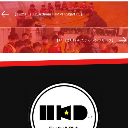
【12/25(日) U15 A2team TRM vs Rugart FC】
【1/8(日) U12 ACSチャレンジリーグ】