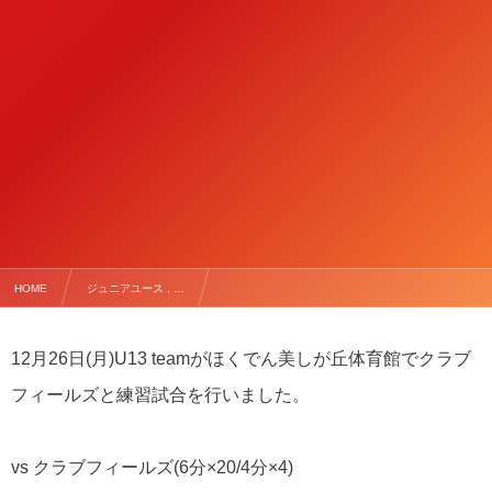
HOME
ジュニアユース , …
【12/26(月) U13 team TRM vs クラブフィールズ】
12月26日(月)U13 teamがほくでん美しが丘体育館でクラブ
フィールズと練習試合を行いました。
vs クラブフィールズ(6分×20/4分×4)