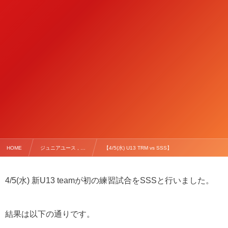
HOME
ジュニアユース , …
【4/5(水) U13 TRM vs SSS】
4/5(水) 新U13 teamが初の練習試合をSSSと行いました。
結果は以下の通りです。