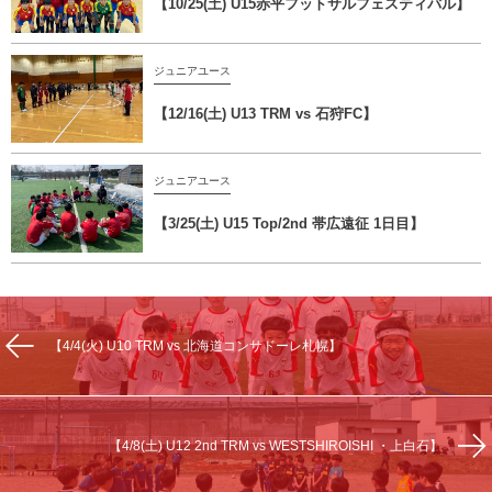
【10/25(土) U15赤平フットサルフェスティバル】
ジュニアユース
【12/16(土) U13 TRM vs 石狩FC】
ジュニアユース
【3/25(土) U15 Top/2nd 帯広遠征 1日目】
【4/4(火) U10 TRM vs 北海道コンサドーレ札幌】
【4/8(土) U12 2nd TRM vs WESTSHIROISHI ・上白石】