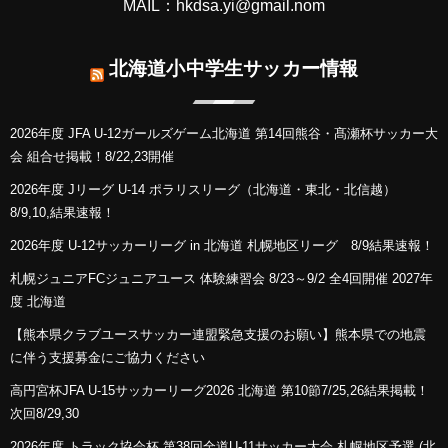
MAIL：hkdsa.yi@gmail.nom
北海道小中学生サッカー情報
2026年度 JFA U-12ガールズゲーム北海道 第14回熊谷・髙瀬杯サッカー大
会 組合せ掲載！8/22,23開催
2026年度 Jリーグ U-14 ポラリスリーグ（北海道・東北・北信越）
8/9,10,結果速報！
2026年度 U-12サッカーリーグ in 北海道 札幌地区リーグ 8/9結果速報！
札幌ジュニアFCジュニアユース 体験練習会 8/23～9/2 全4回開催 2027年
度 北海道
【熊本県クラブユースサッカー連盟緊急支援のお願い】熊本県での地震
に伴う支援募金にご協力ください
高円宮杯JFA U-15サッカーリーグ2026 北海道 第10節7/25,26結果掲載！
次回8/29,30
2026年度 トラック協会杯 第38回全道U-11サッカー大会 札幌地区予選 (北