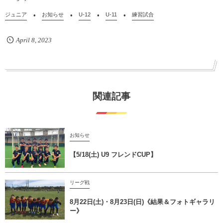
ジュニア
お知らせ
U-12
U-11
練習試合
April
8
,
2023
関連記事
お知らせ
【5/18(土) U9 フレンドCUP】
リーグ戦
8月22日(土)・8月23日(日)《結果＆フォトギャラリ
ー》