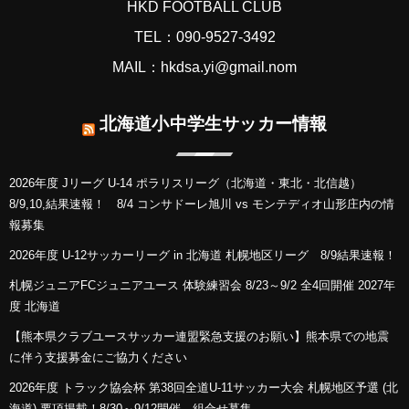
HKD FOOTBALL CLUB
TEL：090-9527-3492
MAIL：hkdsa.yi@gmail.nom
北海道小中学生サッカー情報
2026年度 Jリーグ U-14 ポラリスリーグ（北海道・東北・北信越）
8/9,10,結果速報！ 8/4 コンサドーレ旭川 vs モンテディオ山形庄内の情
報募集
2026年度 U-12サッカーリーグ in 北海道 札幌地区リーグ 8/9結果速報！
札幌ジュニアFCジュニアユース 体験練習会 8/23～9/2 全4回開催 2027年
度 北海道
【熊本県クラブユースサッカー連盟緊急支援のお願い】熊本県での地震
に伴う支援募金にご協力ください
2026年度 トラック協会杯 第38回全道U-11サッカー大会 札幌地区予選 (北
海道) 要項掲載！8/30～9/12開催 組合せ募集