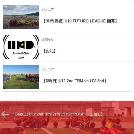
ジュニア
【9/15(月祝) U10 FUTURO LEAGUE 開幕】
お知らせ
【お礼】
ジュニア
【6/8(日) U12 2nd TRM vs LIV 2nd】
【4/8(土) U12 2nd TRM vs WESTSHIROISHI ・上白石】