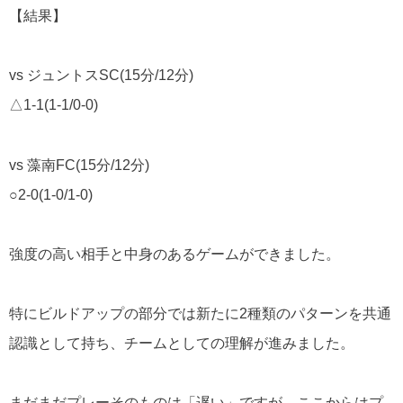
【結果】
vs
ジュントス
SC(15
分
/12
分
)
△1-1(1-1/0-0)
vs
藻南
FC(15
分
/12
分
)
○2-0(1-0/1-0)
強度の高い相手と中身のあるゲームができました。
特にビルドアップの部分では新たに
2
種類のパターンを共通
認識として持ち、チームとしての理解が進みました。
まだまだプレーそのものは「遅い」ですが、ここからはプ