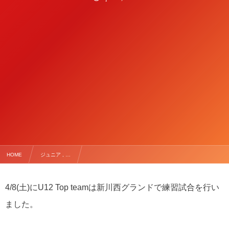
HOME
ジュニア , …
【4/8(土) U12 Top TRM vs ジュントスSC・藻南FC】
4/8(
土
)
に
U12 Top team
は新川西グランドで練習試合を行い
ました。