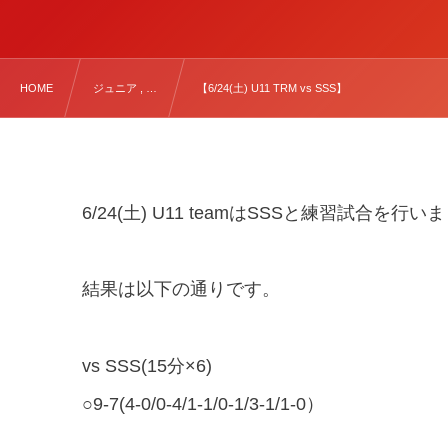
HOME
ジュニア , …
【6/24(土) U11 TRM vs SSS】
6/24(
土
) U11 team
は
SSS
と練習試合を行いま
結果は以下の通りです。
vs SSS(15
分
×6)
○9-7(4-0/0-4/1-1/0-1/3-1/1-0
）