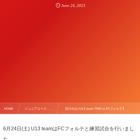
June
24
,
2023
HOME
ジュニアユース , …
【6/24(土) U13 team TRM vs FCフォルテ】
6
月
24
日
(
土
) U13 team
は
FC
フォルテと練習試合を行いまし
た。