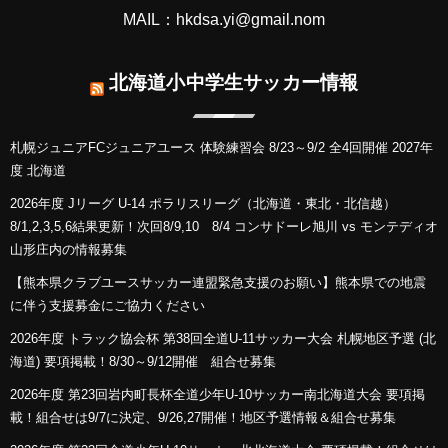
MAIL：hkdsa.yi@gmail.nom
北海道小中学生サッカー情報
札幌ジュニアFCジュニアユース 体験練習会 8/23～9/2 全4回開催 2027年
度 北海道
2026年度 Jリーグ U-14 ポラリスリーグ（北海道・東北・北信越）
8/1,2,3,5,6結果更新！次回8/9,10 8/4 コンサドーレ旭川 vs モンテディオ
山形庄内の情報募集
【熊本県クラブユースサッカー連盟緊急支援のお願い】熊本県での地震
に伴う支援募金にご協力ください
2026年度 トラック協会杯 第38回全道U-11サッカー大会 札幌地区予選 (北
海道) 要項掲載！8/30～9/12開催 組合せ募集
2026年度 第23回岩内町長杯全道少年U-10サッカー南北海道大会 要項掲
載！組合せは9/7に決定、9/26,27開催！地区予選情報＆組合せ募集