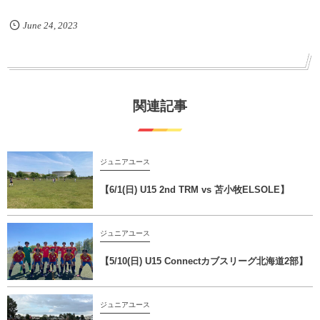
June
24
,
2023
関連記事
ジュニアユース
【6/1(日) U15 2nd TRM vs 苫小牧ELSOLE】
ジュニアユース
【5/10(日) U15 Connectカブスリーグ北海道2部】
ジュニアユース