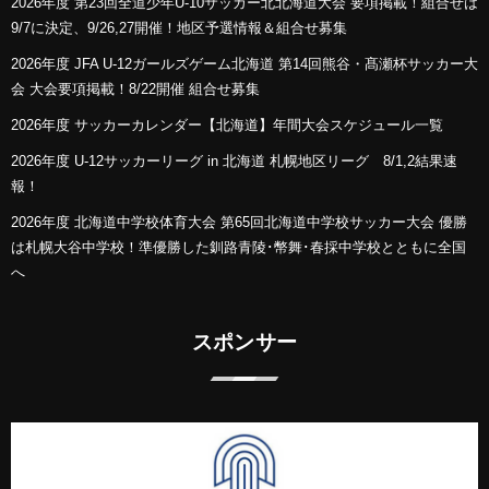
2026年度 第23回全道少年U-10サッカー北北海道大会 要項掲載！組合せは
9/7に決定、9/26,27開催！地区予選情報＆組合せ募集
2026年度 JFA U-12ガールズゲーム北海道 第14回熊谷・髙瀬杯サッカー大
会 大会要項掲載！8/22開催 組合せ募集
2026年度 サッカーカレンダー【北海道】年間大会スケジュール一覧
2026年度 U-12サッカーリーグ in 北海道 札幌地区リーグ 8/1,2結果速
報！
2026年度 北海道中学校体育大会 第65回北海道中学校サッカー大会 優勝
は札幌大谷中学校！準優勝した釧路青陵･幣舞･春採中学校とともに全国
へ
スポンサー