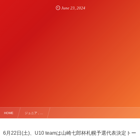
June
23
,
2024
HOME
ジュニア , …
【6/22(土) U10山崎七郎杯 代表決定トーナメント】
6月22日(土)、U10 teamは山崎七郎杯札幌予選代表決定トー