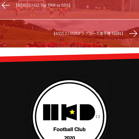
【6/16(日) U12 Top TRM vs SSS】
【6/22(土) U15クラブユース選手権 5回戦】