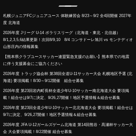
札幌ジュニアFCジュニアユース 体験練習会 8/23～9/2 全4回開催 2027年
度 北海道
2026年度 Jリーグ U-14 ポラリスリーグ（北海道・東北・北信越）
8/1,2,3,5,6結果更新！次回8/9,10 8/4 コンサドーレ旭川 vs モンテディオ
山形庄内の情報募集
【熊本県クラブユースサッカー連盟緊急支援のお願い】熊本県での地震
に伴う支援募金にご協力ください
2026年度 トラック協会杯 第38回全道U-11サッカー大会 札幌地区予選 (北
海道) 要項掲載！8/30～9/12開催 組合せ募集
2026年度 第23回岩内町長杯全道少年U-10サッカー南北海道大会 要項掲
載！組合せは9/7に決定、9/26,27開催！地区予選情報＆組合せ募集
2026年度 第23回全道少年U-10サッカー北北海道大会 要項掲載！組合せは
9/7に決定、9/26,27開催！地区予選情報＆組合せ募集
2026年度 JFA U-12ガールズゲーム北海道 第14回熊谷・髙瀬杯サッカー大
会 大会要項掲載！8/22開催 組合せ募集