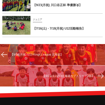
【9/23(月祝) 川口谷正杯 準優勝🥈】
ジュニア
【7/16(土)・7/18(月祝) U12活動報告】
【9/16(月祝) U13 Kings League 北海道】
【9/21(土) U13北海道カブスリーグ3部】