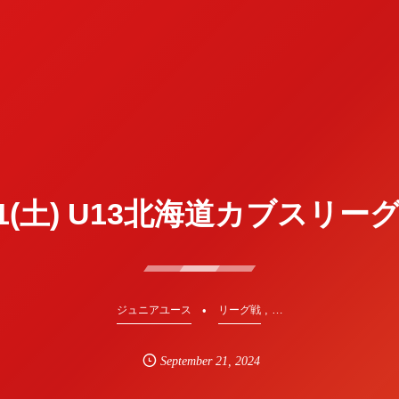
21(土) U13北海道カブスリー
, …
ジュニアユース
リーグ戦
September
21
,
2024