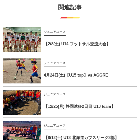
関連記事
ジュニアユース
【2/8(土) U14 フットサル交流大会】
ジュニアユース
4月24日(土)【U15 top】vs AGGRE
ジュニアユース
【12/25(月) 静岡遠征2日目 U13 team】
ジュニアユース
【8/12(土) U13 北海道カブスリーグ3部】