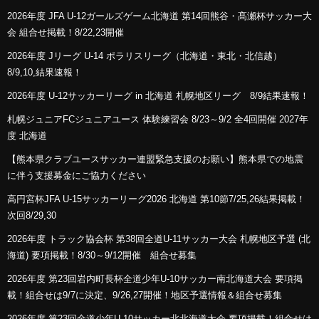
2026年度 JFA U-12ガールズゲーム北海道 第14回熊谷・髙瀬杯サッカー大
会 組合せ掲載！8/22,23開催
2026年度 Jリーグ U-14 ポラリスリーグ（北海道・東北・北信越）
8/9,10,結果速報！
2026年度 U-12サッカーリーグ in 北海道 札幌地区リーグ 8/9結果速報！
札幌ジュニアFCジュニアユース 体験練習会 8/23～9/2 全4回開催 2027年
度 北海道
【熊本県クラブユースサッカー連盟緊急支援のお願い】熊本県での地震
に伴う支援募金にご協力ください
高円宮杯JFA U-15サッカーリーグ2026 北海道 第10節7/25,26結果掲載！
次回8/29,30
2026年度 トラック協会杯 第38回全道U-11サッカー大会 札幌地区予選 (北
海道) 要項掲載！8/30～9/12開催 組合せ募集
2026年度 第23回岩内町長杯全道少年U-10サッカー南北海道大会 要項掲
載！組合せは9/7に決定、9/26,27開催！地区予選情報＆組合せ募集
2026年度 第23回全道少年U-10サッカー北北海道大会 要項掲載！組合せは