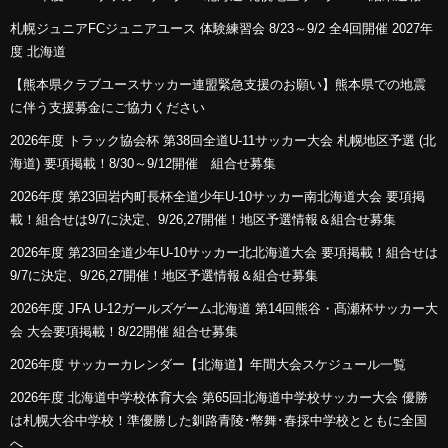
札幌ジュニアFCジュニアユース 体験練習会 8/23～9/2 全4回開催 2027年
度 北海道
【熊本県クラブユースサッカー連盟緊急支援のお願い】熊本県での地震
に伴う支援募金にご協力ください
2026年度 トラック協会杯 第38回全道U-11サッカー大会 札幌地区予選 (北
海道) 要項掲載！8/30～9/12開催 組合せ募集
2026年度 第23回岩内町長杯全道少年U-10サッカー南北海道大会 要項掲
載！組合せは9/7に決定、9/26,27開催！地区予選情報＆組合せ募集
2026年度 第23回全道少年U-10サッカー北北海道大会 要項掲載！組合せは
9/7に決定、9/26,27開催！地区予選情報＆組合せ募集
2026年度 JFA U-12ガールズゲーム北海道 第14回熊谷・髙瀬杯サッカー大
会 大会要項掲載！8/22開催 組合せ募集
2026年度 サッカーカレンダー【北海道】年間大会スケジュール一覧
2026年度 北海道中学校体育大会 第65回北海道中学校サッカー大会 優勝
は札幌大谷中学校！準優勝した釧路青陵･幣舞･春採中学校とともに全国
へ