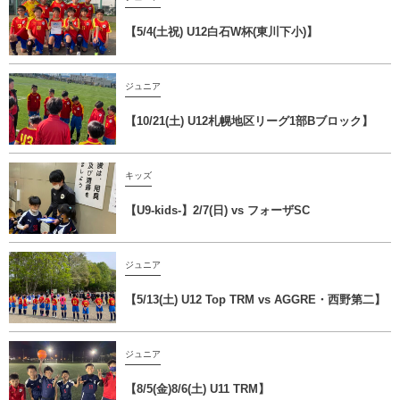
【5/4(土祝) U12白石W杯(東川下小)】
ジュニア
【10/21(土) U12札幌地区リーグ1部Bブロック】
キッズ
【U9-kids-】2/7(日) vs フォーザSC
ジュニア
【5/13(土) U12 Top TRM vs AGGRE・西野第二】
ジュニア
【8/5(金)8/6(土) U11 TRM】