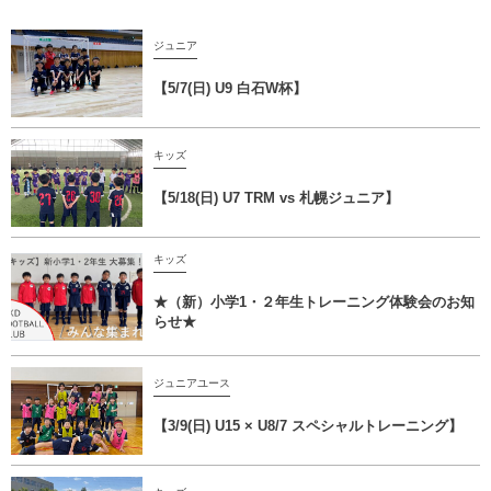
ジュニア
【5/7(日) U9 白石W杯】
キッズ
【5/18(日) U7 TRM vs 札幌ジュニア】
キッズ
★（新）小学1・２年生トレーニング体験会のお知
らせ★
ジュニアユース
【3/9(日) U15 × U8/7 スペシャルトレーニング】