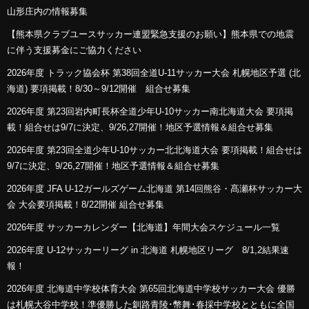
山形庄内の情報募集
【熊本県クラブユースサッカー連盟緊急支援のお願い】熊本県での地震
に伴う支援募金にご協力ください
2026年度 トラック協会杯 第38回全道U-11サッカー大会 札幌地区予選 (北
海道) 要項掲載！8/30～9/12開催 組合せ募集
2026年度 第23回岩内町長杯全道少年U-10サッカー南北海道大会 要項掲
載！組合せは9/7に決定、9/26,27開催！地区予選情報＆組合せ募集
2026年度 第23回全道少年U-10サッカー北北海道大会 要項掲載！組合せは
9/7に決定、9/26,27開催！地区予選情報＆組合せ募集
2026年度 JFA U-12ガールズゲーム北海道 第14回熊谷・髙瀬杯サッカー大
会 大会要項掲載！8/22開催 組合せ募集
2026年度 サッカーカレンダー【北海道】年間大会スケジュール一覧
2026年度 U-12サッカーリーグ in 北海道 札幌地区リーグ 8/1,2結果速
報！
2026年度 北海道中学校体育大会 第65回北海道中学校サッカー大会 優勝
は札幌大谷中学校！準優勝した釧路青陵･幣舞･春採中学校とともに全国