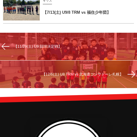
キッズ
【7/13(土) U9/8 TRM vs 福住少年団】
【11/29(土) U9 闘球決定戦】
【12/6(土) U8 TRM vs 北海道コンサドーレ札幌】