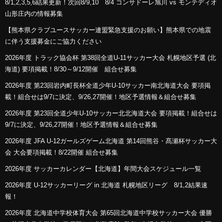
8/1,2,3,5,6結果更新！次回8/9,10 8/4 コンサドーレ旭川 vs モンテディオ
山形庄内の情報募集
【熊本県クラブユースサッカー連盟緊急支援のお願い】熊本県での地震
に伴う支援募金にご協力ください
2026年度 トラック協会杯 第38回全道U-11サッカー大会 札幌地区予選 (北
海道) 要項掲載！8/30～9/12開催 組合せ募集
2026年度 第23回岩内町長杯全道少年U-10サッカー南北海道大会 要項掲
載！組合せは9/7に決定、9/26,27開催！地区予選情報＆組合せ募集
2026年度 第23回全道少年U-10サッカー北北海道大会 要項掲載！組合せは
9/7に決定、9/26,27開催！地区予選情報＆組合せ募集
2026年度 JFA U-12ガールズゲーム北海道 第14回熊谷・髙瀬杯サッカー大
会 大会要項掲載！8/22開催 組合せ募集
2026年度 サッカーカレンダー【北海道】年間大会スケジュール一覧
2026年度 U-12サッカーリーグ in 北海道 札幌地区リーグ 8/1,2結果速
報！
2026年度 北海道中学校体育大会 第65回北海道中学校サッカー大会 優勝