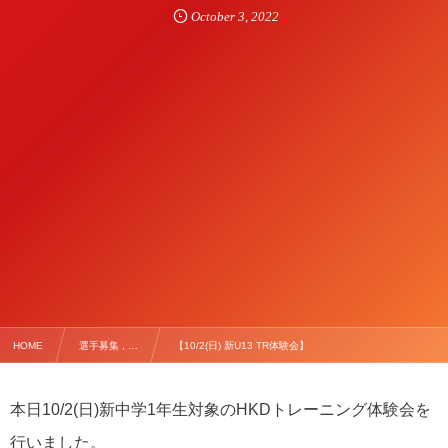
October
3
,
2022
HOME
選手募集 , …
【10/2(日) 新U13 TR体験会】
本日10/2(日)新中学1年生対象のHKDトレーニング体験会を
行いました。