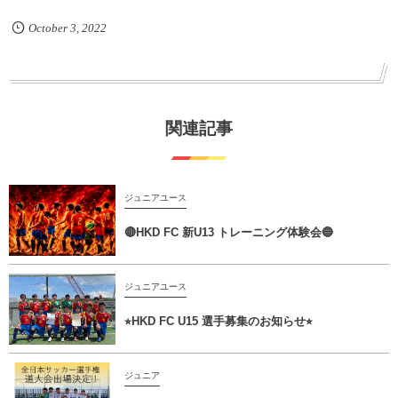
October
3
,
2022
関連記事
ジュニアユース
🔴HKD FC 新U13 トレーニング体験会🔵
ジュニアユース
⭐︎HKD FC U15 選手募集のお知らせ⭐︎
ジュニア