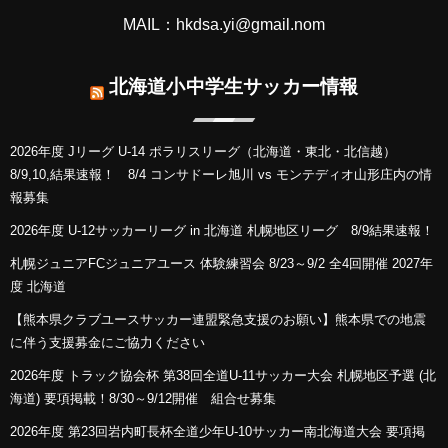
MAIL：hkdsa.yi@gmail.nom
北海道小中学生サッカー情報
2026年度 Jリーグ U-14 ポラリスリーグ（北海道・東北・北信越）
8/9,10,結果速報！ 8/4 コンサドーレ旭川 vs モンテディオ山形庄内の情
報募集
2026年度 U-12サッカーリーグ in 北海道 札幌地区リーグ 8/9結果速報！
札幌ジュニアFCジュニアユース 体験練習会 8/23～9/2 全4回開催 2027年
度 北海道
【熊本県クラブユースサッカー連盟緊急支援のお願い】熊本県での地震
に伴う支援募金にご協力ください
2026年度 トラック協会杯 第38回全道U-11サッカー大会 札幌地区予選 (北
海道) 要項掲載！8/30～9/12開催 組合せ募集
2026年度 第23回岩内町長杯全道少年U-10サッカー南北海道大会 要項掲