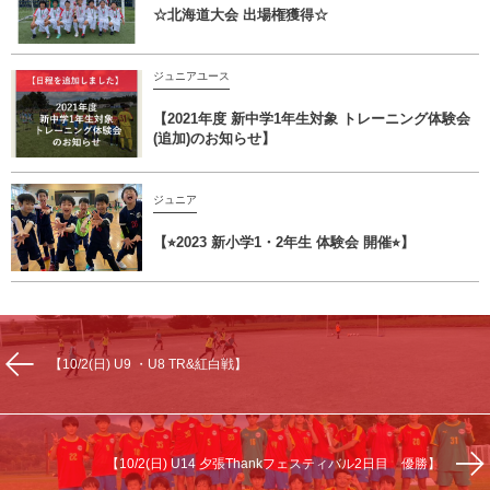
☆北海道大会 出場権獲得☆
ジュニアユース
【2021年度 新中学1年生対象 トレーニング体験会
(追加)のお知らせ】
ジュニア
【⭐︎2023 新小学1・2年生 体験会 開催⭐︎】
【10/2(日) U9 ・U8 TR&紅白戦】
【10/2(日) U14 夕張Thankフェスティバル2日目 優勝】