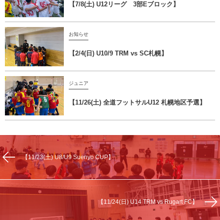
【7/8(土) U12リーグ 3部Eブロック】
お知らせ
【2/4(日) U10/9 TRM vs SC札幌】
ジュニア
【11/26(土) 全道フットサルU12 札幌地区予選】
【11/23(土) U8/U9 Suenyo CUP】
【11/24(日) U14 TRM vs Rugart FC】