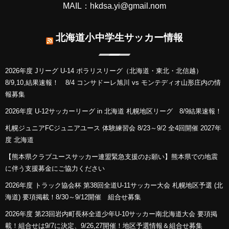
MAIL：hkdsa.yi@gmail.nom
北海道小中学生サッカー情報
2026年度 Jリーグ U-14 ポラリスリーグ（北海道・東北・北信越）
8/9,10,結果速報！ 8/4 コンサドーレ旭川 vs モンテディオ山形庄内の情
報募集
2026年度 U-12サッカーリーグ in 北海道 札幌地区リーグ 8/9結果速報！
札幌ジュニアFCジュニアユース 体験練習会 8/23～9/2 全4回開催 2027年
度 北海道
【熊本県クラブユースサッカー連盟緊急支援のお願い】熊本県での地震
に伴う支援募金にご協力ください
2026年度 トラック協会杯 第38回全道U-11サッカー大会 札幌地区予選 (北
海道) 要項掲載！8/30～9/12開催 組合せ募集
2026年度 第23回岩内町長杯全道少年U-10サッカー南北海道大会 要項掲
載！組合せは9/7に決定、9/26,27開催！地区予選情報＆組合せ募集