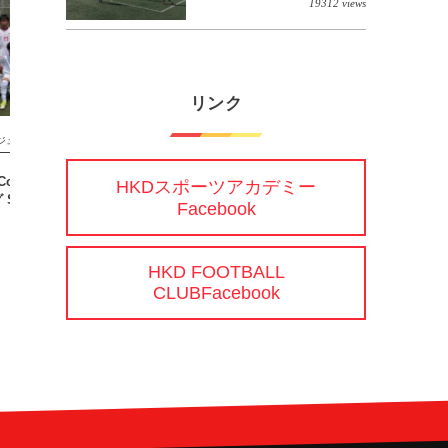
19312 views
リンク
ジュニア
ジュニア
2 Connect札幌地区リー
【7/19(日) U9 TRM vs 北海道コンサ
HKDスポーツアカデミー
グ S部】
ドーレ札幌】
Facebook
HKD FOOTBALL
CLUBFacebook