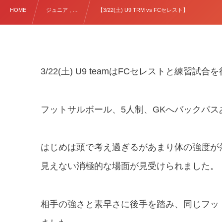
HOME
ジュニア , …
【3/22(土) U9 TRM vs FCセレスト】
3/22(土) U9 teamはFCセレストと練習試
フットサルボール、5人制、GKへバックパ
はじめは頭で考え過ぎるがあまり体の強度が
見えない消極的な場面が見受けられました。
相手の強さと素早さに後手を踏み、同じフッ