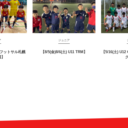
ア
ジュニア
2全道フットサル札幌
【8/5(金)8/6(土) U11 TRM】
【5/16(土) U1
選】