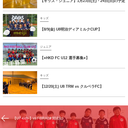
【キッズ・ジュニア】1月23日(土)・24日(日)の予定
キッズ
【8/9(金) U8明治ディアミルクCUP】
ジュニア
【⭐︎HKD FC U12 選手募集⭐︎】
キッズ
【12/20(土) U8 TRM vs クルベラFC】
【U7-kids-】vs FIBRA(練習試合)