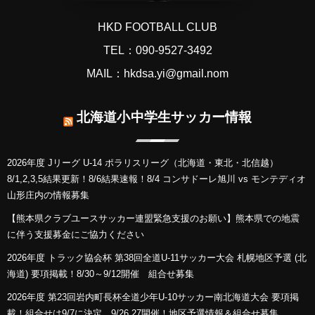
HKD FOOTBALL CLUB
TEL：090-9527-3492
MAIL：hkdsa.yi@gmail.nom
北海道小中学生サッカー情報
2026年度 Jリーグ U-14 ポラリスリーグ（北海道・東北・北信越）
8/1,2,3,5結果更新！8/6結果速報！8/4 コンサドーレ旭川 vs モンテディオ
山形庄内の情報募集
【熊本県クラブユースサッカー連盟緊急支援のお願い】熊本県での地震
に伴う支援募金にご協力ください
2026年度 トラック協会杯 第38回全道U-11サッカー大会 札幌地区予選 (北
海道) 要項掲載！8/30～9/12開催 組合せ募集
2026年度 第23回岩内町長杯全道少年U-10サッカー南北海道大会 要項掲
載！組合せは9/7に決定、9/26,27開催！地区予選情報＆組合せ募集